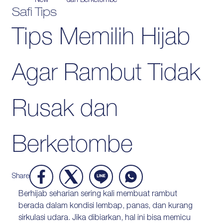
New
dan Berketombe
Safi Tips
Protection
Tips Memilih Hijab
Wrinkles
Dull & Uneven Skin
Hair Problem
Agar Rambut Tidak
Rusak dan
Berketombe
Share
Berhijab seharian sering kali membuat rambut
berada dalam kondisi lembap, panas, dan kurang
sirkulasi udara. Jika dibiarkan, hal ini bisa memicu