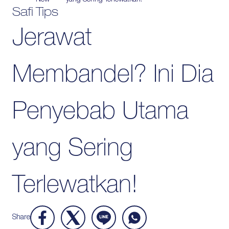
New
yang Sering Terlewatkan!
Safi Tips
Protection
Jerawat
Wrinkles
Dull & Uneven Skin
Hair Problem
Membandel? Ini Dia
Penyebab Utama
yang Sering
Terlewatkan!
Share