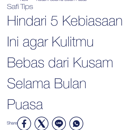
New
Kusam Selama Bulan Puasa
Safi Tips
Protection
Hindari 5 Kebiasaan
Wrinkles
Dull & Uneven Skin
Hair Problem
Ini agar Kulitmu
Bebas dari Kusam
Selama Bulan
Puasa
Share