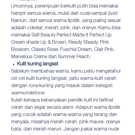
Umumnya, perempuan berkulit putih bisa memakai
hampir semua warna, mulai dari
nude
sampai
bold
.
Namun, dari semua warna lipstik, yang paling sesuai
adalah cokelat, merah, pink, dan oranye. Kamu bisa
memakai Safi Beauty Perfect Matte It Perfect Lip
Cream shade Up & Brown, Ready Steady, Pink
Blossom, Classic Rose, Fuschia Dream, Clair Pink,
Marvelous Creme dan Summer Peach.
Kulit kuning langsat
Sebelum membahas warna, kamu perlu mengetahui
ciri-ciri kulit kuning langsat, yaitu warna kulit cerah
dengan
tone
kuning yang masuk dalam kategori
warm
undertone
.
Itulah kenapa kebanyakan pemilik kulit ini terlihat
cerah dan segar secara alami. Adapun warna lipstik
yang cocok adalah warna-warna yang terang dan
menyala, misalnya merah cerah, pink mauve, oranye
bata, dan merah marun. Jangan pakai warna nude