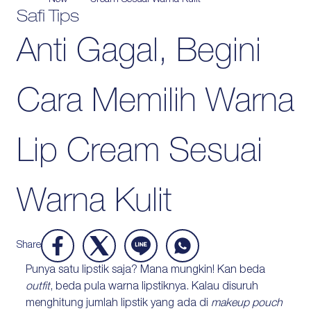
New
Cream Sesuai Warna Kulit
Safi Tips
Protection
Anti Gagal, Begini
Wrinkles
Dull & Uneven Skin
Hair Problem
Cara Memilih Warna
Lip Cream Sesuai
Warna Kulit
Share
Punya satu lipstik saja? Mana mungkin! Kan beda
outfit
, beda pula warna lipstiknya. Kalau disuruh
menghitung jumlah lipstik yang ada di
makeup pouch