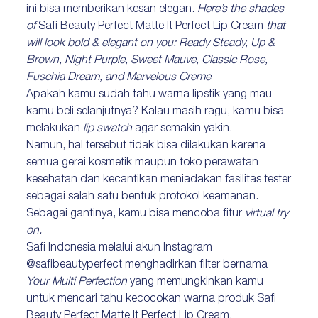
ini bisa memberikan kesan elegan.
Here’s the shades
of
Safi Beauty Perfect Matte It Perfect Lip Cream
that
will look bold & elegant on you: Ready Steady, Up &
Brown, Night Purple, Sweet Mauve, Classic Rose,
Fuschia Dream, and Marvelous Creme
Apakah kamu sudah tahu warna lipstik yang mau
kamu beli selanjutnya? Kalau masih ragu, kamu bisa
melakukan
lip swatch
agar semakin yakin.
Namun, hal tersebut tidak bisa dilakukan karena
semua gerai kosmetik maupun toko perawatan
kesehatan dan kecantikan meniadakan fasilitas tester
sebagai salah satu bentuk protokol keamanan.
Sebagai gantinya, kamu bisa mencoba fitur
virtual try
on.
Safi Indonesia melalui akun Instagram
@safibeautyperfect menghadirkan filter bernama
Your Multi Perfection
yang memungkinkan kamu
untuk mencari tahu kecocokan warna produk Safi
Beauty Perfect Matte It Perfect Lip Cream.