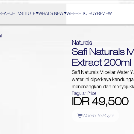
SEARCH INSTITUTE
WHAT'S NEW
WHERE TO BUY
REVIEW
l
Naturals
Safi Naturals 
Extract 200ml
Safi Naturals Micellar Water Yu
water ini diperkaya kandunga
menenangkan dan menyejukkan
Regular Price :
IDR 49,500
Where To Buy ?